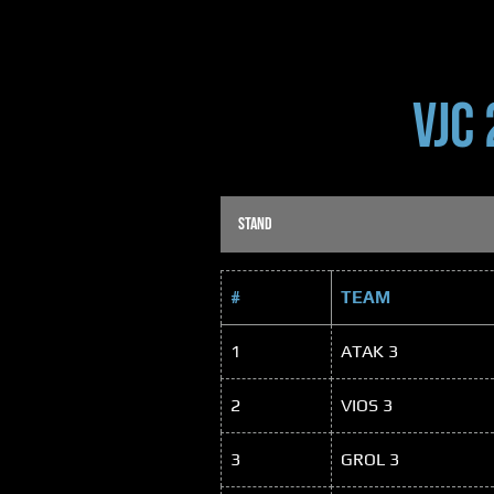
VJC
STAND
#
TEAM
1
ATAK 3
2
VIOS 3
3
GROL 3