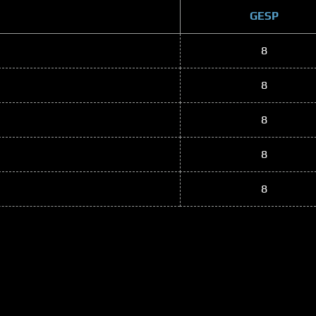
GESP
8
8
8
8
8