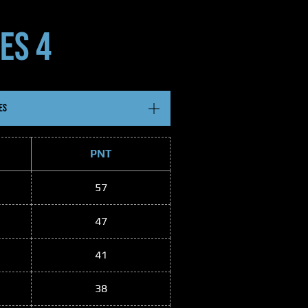
ES 4
ES
PNT
57
47
41
38