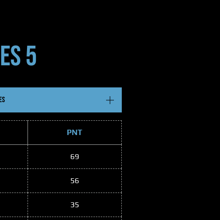
ES 5
ES
PNT
69
56
35