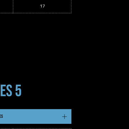
17
ES 5
ES