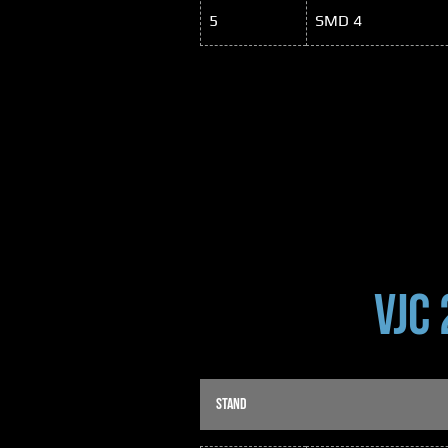
5
SMD 4
VJC
STAND