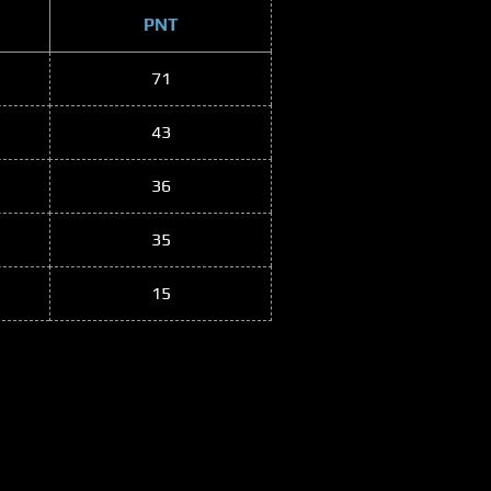
PNT
71
43
36
35
15