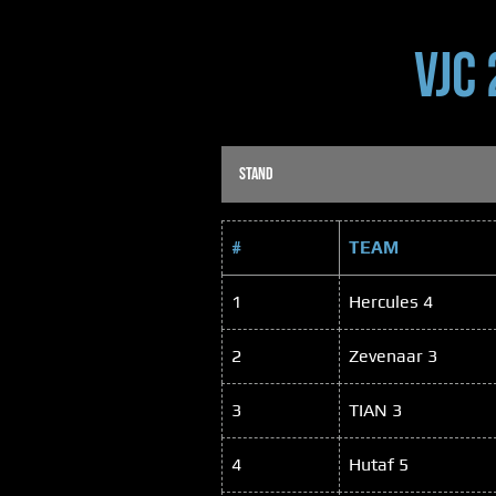
VJC
STAND
#
TEAM
1
Hercules 4
2
Zevenaar 3
3
TIAN 3
4
Hutaf 5