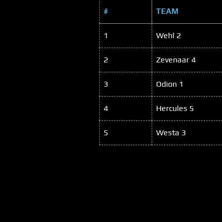
#
TEAM
1
Wehl 2
2
Zevenaar 4
3
Odion 1
4
Hercules 5
5
Westa 3